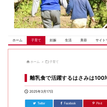
ホーム
子育て
妊娠
生活
美容
サイト

ホーム
>

子育て
離乳食で活躍するはさみは100

2025年3月17日
Twitter
Facebook
Pin it