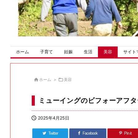
ホーム
子育て
妊娠
生活
美容
サイト

ホーム
>

美容
ミューイングのビフォーアフタ

2025年4月25日
Twitter
Facebook
Pin it